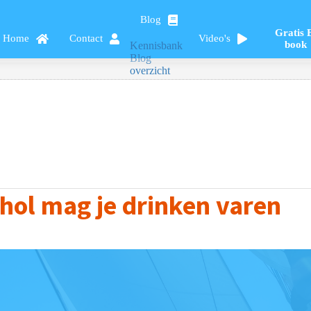
Blog
Gratis 
Home
Contact
Video's
book
Kennisbank
Blog
overzicht
hol mag je drinken varen