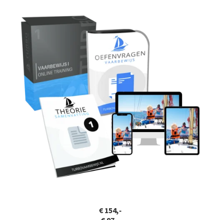
€ 154,-
€ 97,-