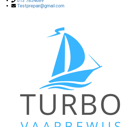
013 7854689
Testprepair@gmail.com