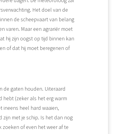
erdere dagen. De meteoroloog zal
sverwachting. Het doel van de
 binnen de scheepvaart van belang
nen varen. Maar een agrariër moet
t hij zijn oogst op tijd binnen kan
en of dat hij moet beregenen of
in de gaten houden. Uiteraard
 hebt (zeker als het erg warm
t ineens heel hard waaien,
zijn met je schip. Is het dan nog
k zoeken of even het weer af te