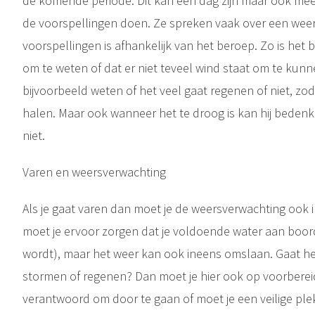
de komende periode. Dit kan één dag zijn maar ook me
de voorspellingen doen. Ze spreken vaak over een weer
voorspellingen is afhankelijk van het beroep. Zo is het
om te weten of dat er niet teveel wind staat om te kun
bijvoorbeeld weten of het veel gaat regenen of niet, zoda
halen. Maar ook wanneer het te droog is kan hij bedenk
niet.
Varen en weersverwachting
Als je gaat varen dan moet je de weersverwachting ook 
moet je ervoor zorgen dat je voldoende water aan boord
wordt), maar het weer kan ook ineens omslaan. Gaat he
stormen of regenen? Dan moet je hier ook op voorbereid 
verantwoord om door te gaan of moet je een veilige ple