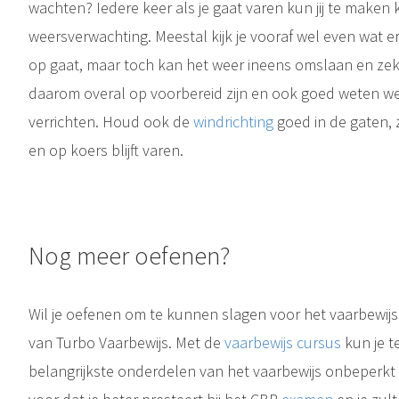
wachten? Iedere keer als je gaat varen kun jij te maken
weersverwachting. Meestal kijk je vooraf wel even wat 
op gaat, maar toch kan het weer ineens omslaan en zek
daarom overal op voorbereid zijn en ook goed weten w
verrichten. Houd ook de
windrichting
goed in de gaten, z
en op koers blijft varen.
Scheepvaartreglement Nederlandse Territoriale Zee Het Scheepvaartreglement
Nog meer oefenen?
Windrichting De windrichting wil zeggen de kompasrichting waar de wind vandaan komt. Als er bijvoorbeeld een zuidwester wind waait, dan komt de wind uit het zuidwesten en waait dan naar het noordoosten. Iedereen die..
Wil je oefenen om te kunnen slagen voor het vaarbewij
van Turbo Vaarbewijs. Met de
vaarbewijs cursus
kun je t
belangrijkste onderdelen van het vaarbewijs onbeperkt 