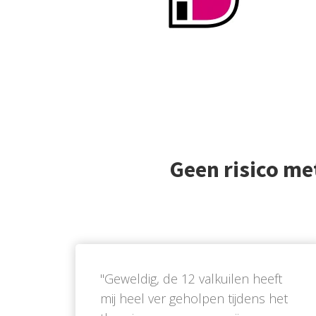
Geen risico me
''Geweldig, de 12 valkuilen heeft
mij heel ver geholpen tijdens het