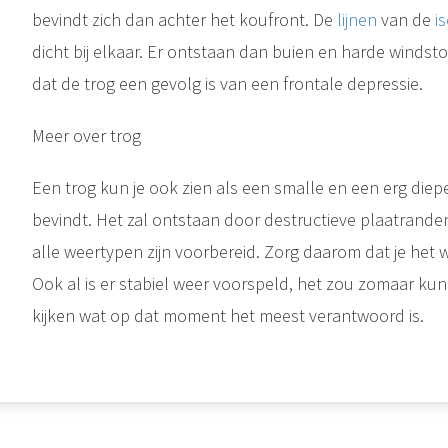
bevindt zich dan achter het koufront. De
lijnen
van de
i
dicht bij elkaar. Er ontstaan dan buien en harde winds
dat de trog een gevolg is van een frontale depressie.
Isobaren Als je een weerkaart ziet dan zie je lijnen tussen de punten met een gelijke luchtdruk. De lijnen van de gelijke druk noemen we isobaren. Hierbij geldt dat hoe dichter de lijnen bij elkaar liggen, hoe meer..
Meer over trog
Een trog kun je ook zien als een smalle en een erg die
Lijnen Binnen de scheepvaart kom je de term lijnen tegen, het gaat hierbij om touwen die een bepaalde functie hebben aan boord. De meeste touwen die jij aan boord hebt noemen we lijnen, bijvoorbeeld schoten,..
bevindt. Het zal ontstaan door destructieve plaatranden
alle weertypen zijn voorbereid. Zorg daarom dat je het w
Ook al is er stabiel weer voorspeld, het zou zomaar k
kijken wat op dat moment het meest verantwoord is.