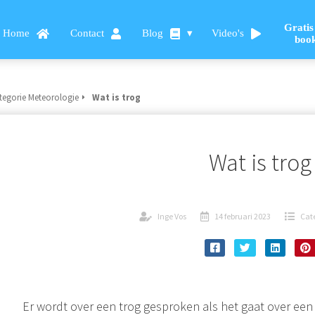
Gratis
Home
Contact
Blog
Video's
boo
tegorie Meteorologie
Wat is trog
Wat is trog
Inge Vos
14 februari 2023
Cate
Er wordt over een trog gesproken als het gaat over een