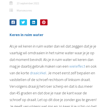
23 september 2022
Manoeuvres
Keren in ruim water
Als je wil keren in ruim water dan wil dat zeggen dat je je
vaartuig wil omdraaien in het ruime water waar je je op
dat moment bevindt. Als je in ruim water wil keren dan
mag je daarbij gebruik maken van een
wieleffect
en ook
van de korte
draaicirkel
. Je moet eerst zelf bepalen en
vaststellen of de schroef rechtsom of linksom draait.
Vervolgens draai jij het roer scherp en dat is dus meer
dan 45 graden en dat doe je naar de kant waar de
schroef op draait. Let op dit doe je zonder gas te geven!
Je geeft vervolgens wel gas en zo keer jij je schip op het