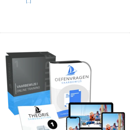
[...]