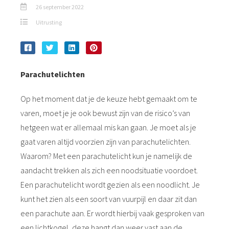
26 september 2022
Uitrusting
Parachutelichten
Op het moment dat je de keuze hebt gemaakt om te
varen, moet je je ook bewust zijn van de risico’s van
hetgeen wat er allemaal mis kan gaan. Je moet als je
gaat varen altijd voorzien zijn van parachutelichten.
Waarom? Met een parachutelicht kun je namelijk de
aandacht trekken als zich een noodsituatie voordoet.
Een parachutelicht wordt gezien als een noodlicht. Je
kunt het zien als een soort van vuurpijl en daar zit dan
een parachute aan. Er wordt hierbij vaak gesproken van
een lichtkogel, deze hangt dan weer vast aan de