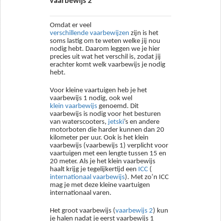
vaarbewijs 2
Omdat er veel
verschillende vaarbewijzen
zijn is het
soms lastig om te weten welke jij nou
nodig hebt. Daarom leggen we je hier
precies uit wat het verschil is, zodat jij
erachter komt welk vaarbewijs je nodig
hebt.
Voor kleine vaartuigen heb je het
vaarbewijs 1 nodig, ook wel
klein vaarbewijs
genoemd. Dit
vaarbewijs is nodig voor het besturen
van waterscooters,
jetski
’s en andere
motorboten die harder kunnen dan 20
kilometer per uur. Ook is het klein
vaarbewijs (vaarbewijs 1) verplicht voor
vaartuigen met een lengte tussen 15 en
20 meter. Als je het klein vaarbewijs
haalt krijg je tegelijkertijd een
ICC
(
internationaal vaarbewijs
). Met zo’n ICC
mag je met deze kleine vaartuigen
internationaal varen.
Het groot vaarbewijs (
vaarbewijs 2
) kun
je halen nadat je eerst vaarbewijs 1