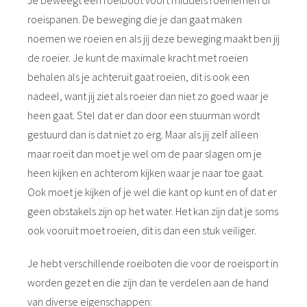
Je beweegt een roeiboot voort middels roeiriemen of
roeispanen. De beweging die je dan gaat maken
noemen we roeien en als jij deze beweging maakt ben jij
de roeier. Je kunt de maximale kracht met roeien
behalen als je achteruit gaat roeien, dit is ook een
nadeel, want jij ziet als roeier dan niet zo goed waar je
heen gaat. Stel dat er dan door een stuurman wordt
gestuurd dan is dat niet zo erg. Maar als jij zelf alleen
maar roeit dan moet je wel om de paar slagen om je
heen kijken en achterom kijken waar je naar toe gaat.
Ook moet je kijken of je wel die kant op kunt en of dat er
geen obstakels zijn op het water. Het kan zijn dat je soms
ook vooruit moet roeien, dit is dan een stuk veiliger.
Je hebt verschillende roeiboten die voor de roeisport in
worden gezet en die zijn dan te verdelen aan de hand
van diverse eigenschappen: