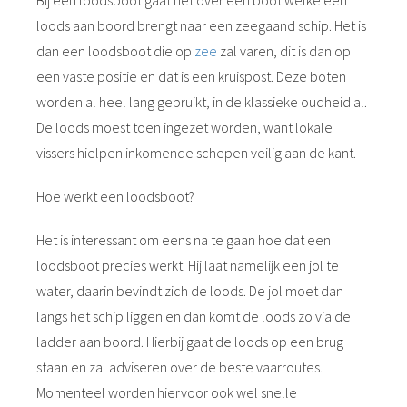
Bij een loodsboot gaat het over een boot welke een
loods aan boord brengt naar een zeegaand schip. Het is
dan een loodsboot die op
zee
zal varen, dit is dan op
een vaste positie en dat is een kruispost. Deze boten
worden al heel lang gebruikt, in de klassieke oudheid al.
De loods moest toen ingezet worden, want lokale
vissers hielpen inkomende schepen veilig aan de kant.
Hoe werkt een loodsboot?
Het is interessant om eens na te gaan hoe dat een
loodsboot precies werkt. Hij laat namelijk een jol te
water, daarin bevindt zich de loods. De jol moet dan
langs het schip liggen en dan komt de loods zo via de
ladder aan boord. Hierbij gaat de loods op een brug
staan en zal adviseren over de beste vaarroutes.
Momenteel worden hiervoor ook wel snelle