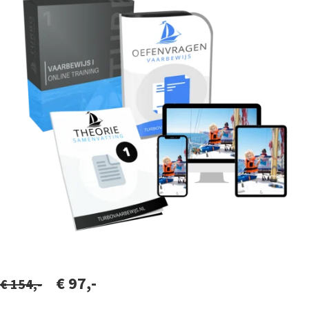
€ 97,-
€ 154,-